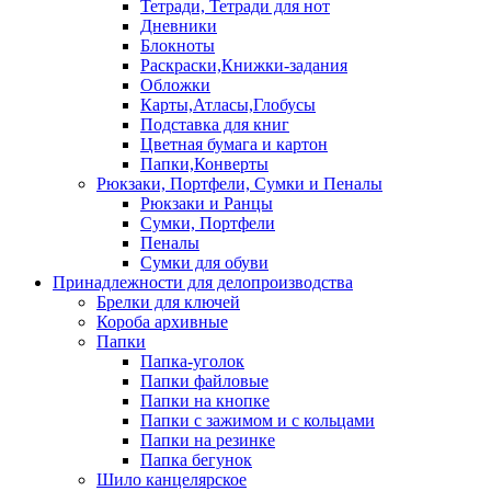
Тетради, Тетради для нот
Дневники
Блокноты
Раскраски,Книжки-задания
Обложки
Карты,Атласы,Глобусы
Подставка для книг
Цветная бумага и картон
Папки,Конверты
Рюкзаки, Портфели, Сумки и Пеналы
Рюкзаки и Ранцы
Сумки, Портфели
Пеналы
Сумки для обуви
Принадлежности для делопроизводства
Брелки для ключей
Короба архивные
Папки
Папка-уголок
Папки файловые
Папки на кнопке
Папки с зажимом и с кольцами
Папки на резинке
Папка бегунок
Шило канцелярское