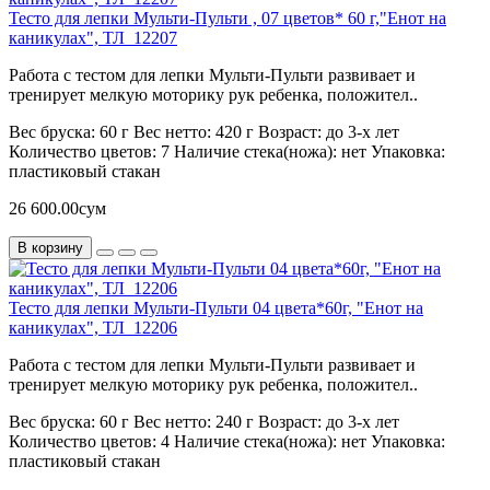
Тесто для лепки Мульти-Пульти , 07 цветов* 60 г,"Енот на
каникулах", ТЛ_12207
Работа с тестом для лепки Мульти-Пульти развивает и
тренирует мелкую моторику рук ребенка, положител..
Вес бруска:
60 г
Вес нетто:
420 г
Возраст:
до 3-х лет
Количество цветов:
7
Наличие стека(ножа):
нет
Упаковка:
пластиковый стакан
26 600.00сум
В корзину
Тесто для лепки Мульти-Пульти 04 цвета*60г, "Енот на
каникулах", ТЛ_12206
Работа с тестом для лепки Мульти-Пульти развивает и
тренирует мелкую моторику рук ребенка, положител..
Вес бруска:
60 г
Вес нетто:
240 г
Возраст:
до 3-х лет
Количество цветов:
4
Наличие стека(ножа):
нет
Упаковка:
пластиковый стакан