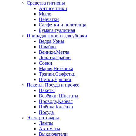
Средства гигиены
Антисептики
Мыло
Перчатки
Салфетки и полотенца
Бумага туалетная
Принадлежности для уборки
Вёдра,Урны
Швабры
Веники,Мётла
Лопаты,Грабли
Совки
Марля,Нетканка
Тряпки,Салфетки
Щётки,Ёршики
Пакеты, Посуда и прочее
Пакеты
Верёвки, Шпагаты
Провода,Кабеля
Плёнка,Клеёнка
Посуда
Электротовары
Лампы
Автоматы
Выключатели