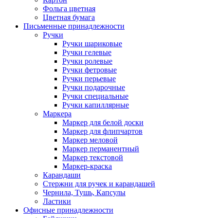
Фольга цветная
Цветная бумага
Письменные принадлежности
Ручки
Ручки шариковые
Ручки гелевые
Ручки ролевые
Ручки фетровые
Ручки перьевые
Ручки подарочные
Ручки специальные
Ручки капиллярные
Маркера
Маркер для белой доски
Маркер для флипчартов
Маркер меловой
Маркер перманентный
Маркер текстовой
Маркер-краска
Карандаши
Стержни для ручек и карандашей
Чернила, Тушь, Капсулы
Ластики
Офисные принадлежности