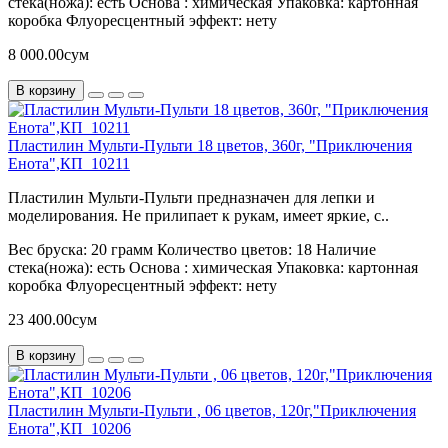
стека(ножа):
есть
Основа :
химическая
Упаковка:
картонная
коробка
Флуоресцентный эффект:
нету
8 000.00сум
В корзину
Пластилин Мульти-Пульти 18 цветов, 360г, "Приключения
Енота",КП_10211
Пластилин Мульти-Пульти предназначен для лепки и
моделирования. Не прилипает к рукам, имеет яркие, с..
Вес бруска:
20 грамм
Количество цветов:
18
Наличие
стека(ножа):
есть
Основа :
химическая
Упаковка:
картонная
коробка
Флуоресцентный эффект:
нету
23 400.00сум
В корзину
Пластилин Мульти-Пульти , 06 цветов, 120г,"Приключения
Енота",КП_10206