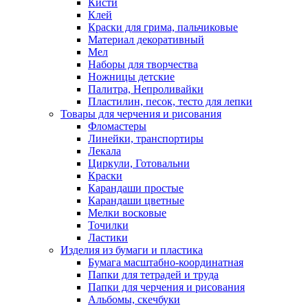
Кисти
Клей
Краски для грима, пальчиковые
Материал декоративный
Мел
Наборы для творчества
Ножницы детские
Палитра, Непроливайки
Пластилин, песок, тесто для лепки
Товары для черчения и рисования
Фломастеры
Линейки, транспортиры
Лекала
Циркули, Готовальни
Краски
Карандаши простые
Карандаши цветные
Мелки восковые
Точилки
Ластики
Изделия из бумаги и пластика
Бумага масштабно-координатная
Папки для тетрадей и труда
Папки для черчения и рисования
Альбомы, скечбуки