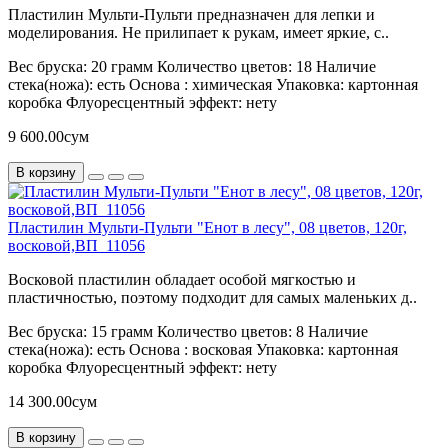
Пластилин Мульти-Пульти предназначен для лепки и
моделирования. Не прилипает к рукам, имеет яркие, с..
Вес бруска:
20 грамм
Количество цветов:
18
Наличие
стека(ножа):
есть
Основа :
химическая
Упаковка:
картонная
коробка
Флуоресцентный эффект:
нету
9 600.00сум
В корзину
Пластилин Мульти-Пульти "Енот в лесу", 08 цветов, 120г,
восковой,ВП_11056
Восковой пластилин обладает особой мягкостью и
пластичностью, поэтому подходит для самых маленьких д..
Вес бруска:
15 грамм
Количество цветов:
8
Наличие
стека(ножа):
есть
Основа :
восковая
Упаковка:
картонная
коробка
Флуоресцентный эффект:
нету
14 300.00сум
В корзину