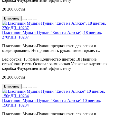
коробка
Флуоресцентный эффект:
нету
20 200.00сум
В корзину
Пластилин Мульти-Пульти "Енот на Аляске", 18 цветов,
270г,ДП_10237
Пластилин Мульти-Пульти предназначен для лепки и
моделирования. Не прилипает к рукам, имеет яркие, с..
Вес бруска:
15 грамм
Количество цветов:
18
Наличие
стека(ножа):
есть
Основа :
химическая
Упаковка:
картонная
коробка
Флуоресцентный эффект:
нету
20 200.00сум
В корзину
Пластилин Мульти-Пульти "Енот на Аляске" 10 цветов,
150г,ДП_10234
Пластилин Мульти-Пульти предназначен для лепки и