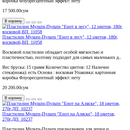
коробка
Флуоресцентный эффект:
нету
17 500.00сум
В корзину
Пластилин Мульти-Пульти "Енот в лесу", 12 цветов, 180г,
восковой,ВП_11058
Восковой пластилин обладает особой мягкостью и
пластичностью, поэтому подходит для самых маленьких д..
Вес бруска:
15 грамм
Количество цветов:
12
Наличие
стека(ножа):
есть
Основа :
восковая
Упаковка:
картонная
коробка
Флуоресцентный эффект:
нету
20 200.00сум
В корзину
Пластилин Мульти-Пульти "Енот на Аляске", 18 цветов,
270г,ДП_10237
Пластилин Мульти-Пульти предназначен для лепки и