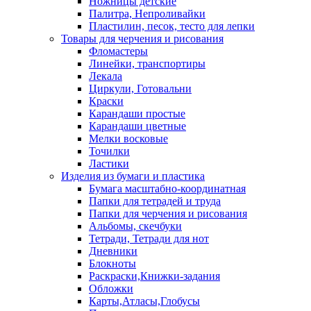
Ножницы детские
Палитра, Непроливайки
Пластилин, песок, тесто для лепки
Товары для черчения и рисования
Фломастеры
Линейки, транспортиры
Лекала
Циркули, Готовальни
Краски
Карандаши простые
Карандаши цветные
Мелки восковые
Точилки
Ластики
Изделия из бумаги и пластика
Бумага масштабно-координатная
Папки для тетрадей и труда
Папки для черчения и рисования
Альбомы, скечбуки
Тетради, Тетради для нот
Дневники
Блокноты
Раскраски,Книжки-задания
Обложки
Карты,Атласы,Глобусы