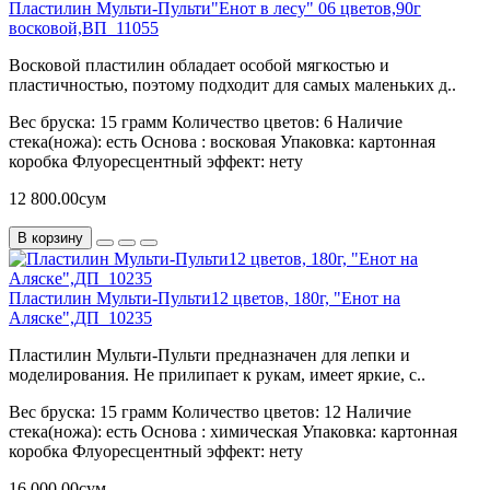
Пластилин Мульти-Пульти"Енот в лесу" 06 цветов,90г
восковой,ВП_11055
Восковой пластилин обладает особой мягкостью и
пластичностью, поэтому подходит для самых маленьких д..
Вес бруска:
15 грамм
Количество цветов:
6
Наличие
стека(ножа):
есть
Основа :
восковая
Упаковка:
картонная
коробка
Флуоресцентный эффект:
нету
12 800.00сум
В корзину
Пластилин Мульти-Пульти12 цветов, 180г, "Енот на
Аляске",ДП_10235
Пластилин Мульти-Пульти предназначен для лепки и
моделирования. Не прилипает к рукам, имеет яркие, с..
Вес бруска:
15 грамм
Количество цветов:
12
Наличие
стека(ножа):
есть
Основа :
химическая
Упаковка:
картонная
коробка
Флуоресцентный эффект:
нету
16 000.00сум