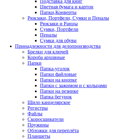
Подставка для книг
Цветная бумага и картон
Папки,Конверты
Рюкзаки, Портфели, Сумки и Пеналы
Рюкзаки и Ранцы
Сумки, Портфели
Пеналы
Сумки для обуви
Принадлежности для делопроизводства
Брелки для ключей
Короба архивные
Папки
Папка-уголок
Папки файловые
Папки на кнопке
Папки с зажимом и с кольцами
Папки на резинке
Папка бегунок
Шило канцелярское
Регистры
Файлы
Скоросшиватели
Пружины
Обложки для переплёта
Планшеты