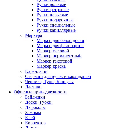
Ручки ролевые
Ручки фетровые
Ручки перьевые
Ручки подарочные
Ручки специальные
Ручки капиллярные
Маркера
Маркер для белой доски
Маркер для флипчартов
Маркер меловой
Маркер перманентный
Маркер текстовой
Маркер-краска
Карандаши
Стержни для ручек и карандашей
Чернила, Тушь, Капсулы
Ластики
Офисные принадлежности
Бейджики
Доски, Губки.
Дыроколы
Зажимы
Клей
Корректор
Лотки