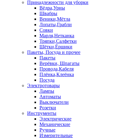
Принадлежности для уборки
Вёдра,Урны
Швабры
Веники,Мётла
Лопаты,Грабли
Совки
Марля,Нетканка
Тряпки,Салфетки
Щётки,Ёршики
Пакеты, Посуда и прочее
Пакеты
Верёвки, Шпагаты
Провода,Кабеля
Плёнка,Клеёнка
Посуда
Электротовары
Лампы
Автоматы
Выключатели
Розетки
Инструменты
Электрические
Механические
Ручные
Измерительные