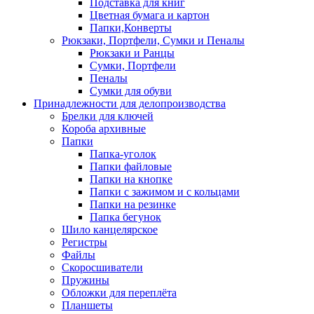
Подставка для книг
Цветная бумага и картон
Папки,Конверты
Рюкзаки, Портфели, Сумки и Пеналы
Рюкзаки и Ранцы
Сумки, Портфели
Пеналы
Сумки для обуви
Принадлежности для делопроизводства
Брелки для ключей
Короба архивные
Папки
Папка-уголок
Папки файловые
Папки на кнопке
Папки с зажимом и с кольцами
Папки на резинке
Папка бегунок
Шило канцелярское
Регистры
Файлы
Скоросшиватели
Пружины
Обложки для переплёта
Планшеты