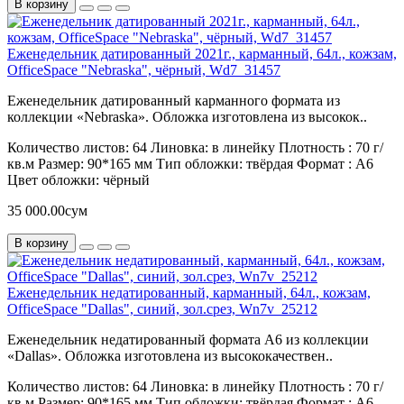
В корзину
Еженедельник датированный 2021г., карманный, 64л., кожзам,
OfficeSpace "Nebraska", чёрный, Wd7_31457
Еженедельник датированный карманного формата из
коллекции «Nebraska». Обложка изготовлена из высокок..
Количество листов:
64
Линовка:
в линейку
Плотность :
70 г/
кв.м
Размер:
90*165 мм
Тип обложки:
твёрдая
Формат :
А6
Цвет обложки:
чёрный
35 000.00сум
В корзину
Еженедельник недатированный, карманный, 64л., кожзам,
OfficeSpace "Dallas", синий, зол.срез, Wn7v_25212
Еженедельник недатированный формата А6 из коллекции
«Dallas». Обложка изготовлена из высококачествен..
Количество листов:
64
Линовка:
в линейку
Плотность :
70 г/
кв.м
Размер:
90*165 мм
Тип обложки:
твёрдая
Формат :
А6