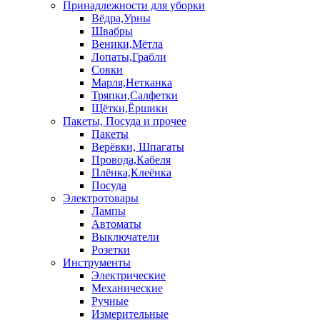
Принадлежности для уборки
Вёдра,Урны
Швабры
Веники,Мётла
Лопаты,Грабли
Совки
Марля,Нетканка
Тряпки,Салфетки
Щётки,Ёршики
Пакеты, Посуда и прочее
Пакеты
Верёвки, Шпагаты
Провода,Кабеля
Плёнка,Клеёнка
Посуда
Электротовары
Лампы
Автоматы
Выключатели
Розетки
Инструменты
Электрические
Механические
Ручные
Измерительные