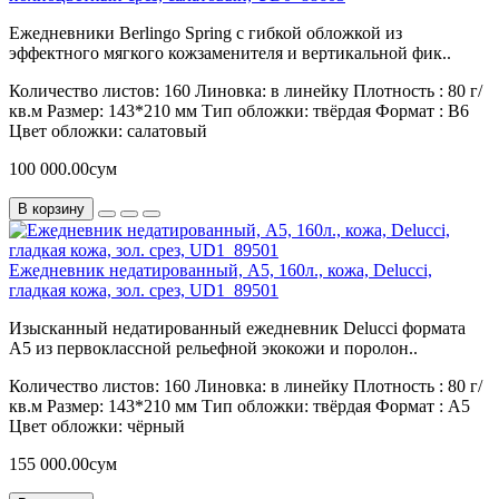
Ежедневники Berlingo Spring с гибкой обложкой из
эффектного мягкого кожзаменителя и вертикальной фик..
Количество листов:
160
Линовка:
в линейку
Плотность :
80 г/
кв.м
Размер:
143*210 мм
Тип обложки:
твёрдая
Формат :
B6
Цвет обложки:
салатовый
100 000.00сум
В корзину
Ежедневник недатированный, A5, 160л., кожа, Delucci,
гладкая кожа, зол. срез, UD1_89501
Изысканный недатированный ежедневник Delucci формата
А5 из первоклассной рельефной экокожи и поролон..
Количество листов:
160
Линовка:
в линейку
Плотность :
80 г/
кв.м
Размер:
143*210 мм
Тип обложки:
твёрдая
Формат :
А5
Цвет обложки:
чёрный
155 000.00сум