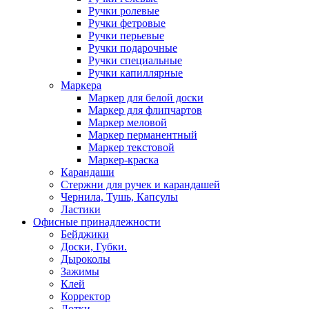
Ручки ролевые
Ручки фетровые
Ручки перьевые
Ручки подарочные
Ручки специальные
Ручки капиллярные
Маркера
Маркер для белой доски
Маркер для флипчартов
Маркер меловой
Маркер перманентный
Маркер текстовой
Маркер-краска
Карандаши
Стержни для ручек и карандашей
Чернила, Тушь, Капсулы
Ластики
Офисные принадлежности
Бейджики
Доски, Губки.
Дыроколы
Зажимы
Клей
Корректор
Лотки