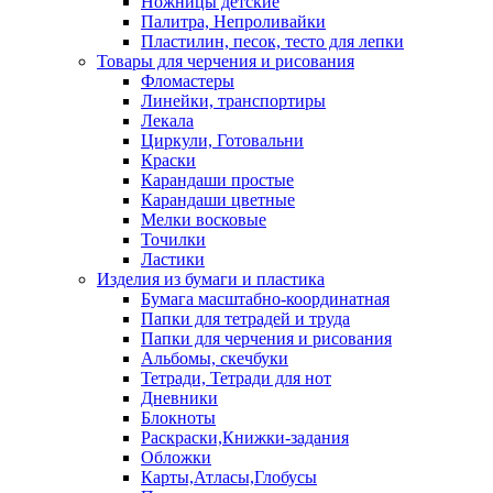
Ножницы детские
Палитра, Непроливайки
Пластилин, песок, тесто для лепки
Товары для черчения и рисования
Фломастеры
Линейки, транспортиры
Лекала
Циркули, Готовальни
Краски
Карандаши простые
Карандаши цветные
Мелки восковые
Точилки
Ластики
Изделия из бумаги и пластика
Бумага масштабно-координатная
Папки для тетрадей и труда
Папки для черчения и рисования
Альбомы, скечбуки
Тетради, Тетради для нот
Дневники
Блокноты
Раскраски,Книжки-задания
Обложки
Карты,Атласы,Глобусы