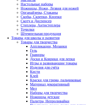
Настольные наборы
Ножницы, Ножи, Лезвия для ножей
Органайзеры, Стаканы
Скобы, Скрепки, Кнопки
Скотч и Диспенсер
Степлера, Антистеплера
Точилки
Штемпельная продукция
Товары для школы и развития
Товары для творчества
Аппликации, Мозаики
Гель
Гравюры
Доски и Коврики для лепки
Игры и развивающие товары
Изделия для счёта
Кисти
Клей
Краски для грима, пальчиковые
Материал декоративный
Мел
Наборы для творчества
Ножницы детские
Палитра, Непроливайки