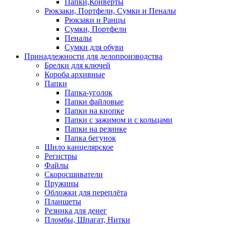
Папки,Конверты
Рюкзаки, Портфели, Сумки и Пеналы
Рюкзаки и Ранцы
Сумки, Портфели
Пеналы
Сумки для обуви
Принадлежности для делопроизводства
Брелки для ключей
Короба архивные
Папки
Папка-уголок
Папки файловые
Папки на кнопке
Папки с зажимом и с кольцами
Папки на резинке
Папка бегунок
Шило канцелярское
Регистры
Файлы
Скоросшиватели
Пружины
Обложки для переплёта
Планшеты
Резинка для денег
Пломбы, Шпагат, Нитки