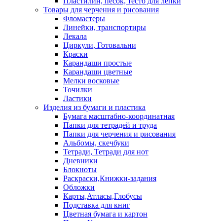
Пластилин, песок, тесто для лепки
Товары для черчения и рисования
Фломастеры
Линейки, транспортиры
Лекала
Циркули, Готовальни
Краски
Карандаши простые
Карандаши цветные
Мелки восковые
Точилки
Ластики
Изделия из бумаги и пластика
Бумага масштабно-координатная
Папки для тетрадей и труда
Папки для черчения и рисования
Альбомы, скечбуки
Тетради, Тетради для нот
Дневники
Блокноты
Раскраски,Книжки-задания
Обложки
Карты,Атласы,Глобусы
Подставка для книг
Цветная бумага и картон