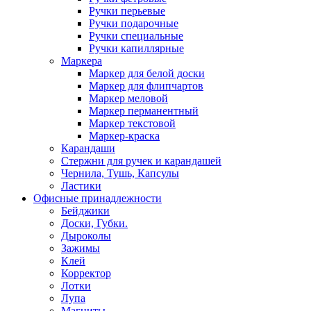
Ручки перьевые
Ручки подарочные
Ручки специальные
Ручки капиллярные
Маркера
Маркер для белой доски
Маркер для флипчартов
Маркер меловой
Маркер перманентный
Маркер текстовой
Маркер-краска
Карандаши
Стержни для ручек и карандашей
Чернила, Тушь, Капсулы
Ластики
Офисные принадлежности
Бейджики
Доски, Губки.
Дыроколы
Зажимы
Клей
Корректор
Лотки
Лупа
Магниты