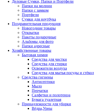
Деловые Сумки, Папки и Портфели
Папки на молнии
Папки с замком
Портфели
Сумки для ноутбука
Поздравительная продукция
Новогодние товары
Открытки
Пакеты подарочные
Альбомы для фото
Папки адресные
Хозяйственные товары
Бытовая химия
Средства для чистки
Средства для стирки
Освежители воздуха
Средства для мытья посуды и стёкол
Средства гигиены
Антисептики
Мыло
Перчатки
Салфетки и полотенца
Бумага туалетная
Принадлежности для уборки
Вёдра,Урны