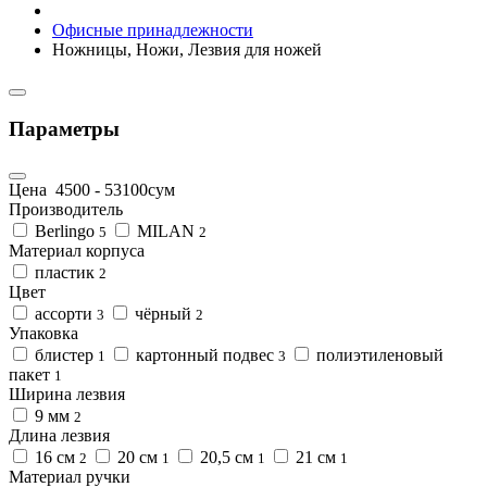
Офисные принадлежности
Ножницы, Ножи, Лезвия для ножей
Параметры
Цена
4500
-
53100
сум
Производитель
Berlingo
MILAN
5
2
Материал корпуса
пластик
2
Цвет
ассорти
чёрный
3
2
Упаковка
блистер
картонный подвес
полиэтиленовый
1
3
пакет
1
Ширина лезвия
9 мм
2
Длина лезвия
16 см
20 см
20,5 см
21 см
2
1
1
1
Материал ручки