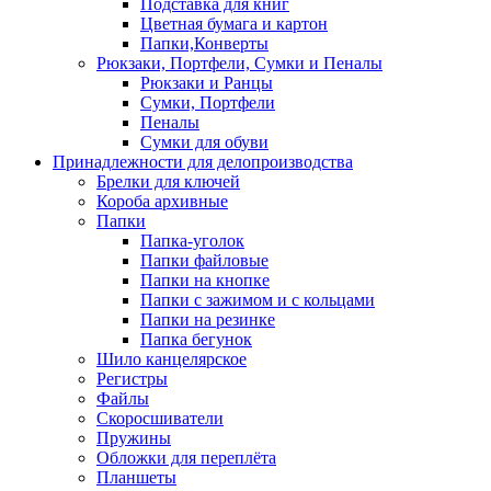
Подставка для книг
Цветная бумага и картон
Папки,Конверты
Рюкзаки, Портфели, Сумки и Пеналы
Рюкзаки и Ранцы
Сумки, Портфели
Пеналы
Сумки для обуви
Принадлежности для делопроизводства
Брелки для ключей
Короба архивные
Папки
Папка-уголок
Папки файловые
Папки на кнопке
Папки с зажимом и с кольцами
Папки на резинке
Папка бегунок
Шило канцелярское
Регистры
Файлы
Скоросшиватели
Пружины
Обложки для переплёта
Планшеты