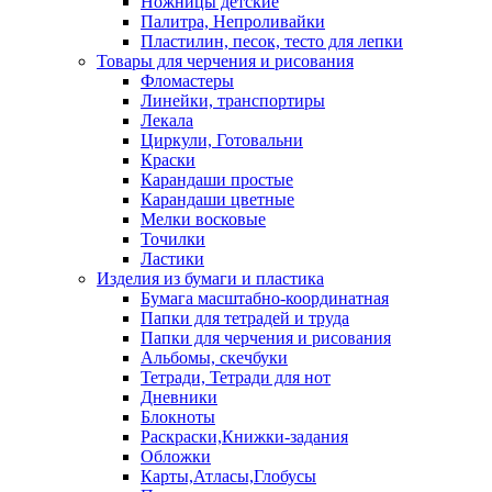
Ножницы детские
Палитра, Непроливайки
Пластилин, песок, тесто для лепки
Товары для черчения и рисования
Фломастеры
Линейки, транспортиры
Лекала
Циркули, Готовальни
Краски
Карандаши простые
Карандаши цветные
Мелки восковые
Точилки
Ластики
Изделия из бумаги и пластика
Бумага масштабно-координатная
Папки для тетрадей и труда
Папки для черчения и рисования
Альбомы, скечбуки
Тетради, Тетради для нот
Дневники
Блокноты
Раскраски,Книжки-задания
Обложки
Карты,Атласы,Глобусы