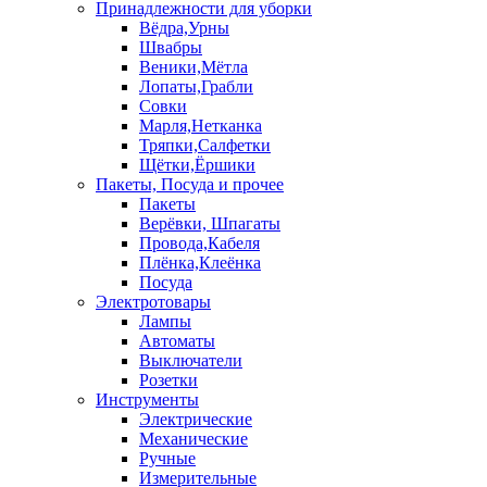
Принадлежности для уборки
Вёдра,Урны
Швабры
Веники,Мётла
Лопаты,Грабли
Совки
Марля,Нетканка
Тряпки,Салфетки
Щётки,Ёршики
Пакеты, Посуда и прочее
Пакеты
Верёвки, Шпагаты
Провода,Кабеля
Плёнка,Клеёнка
Посуда
Электротовары
Лампы
Автоматы
Выключатели
Розетки
Инструменты
Электрические
Механические
Ручные
Измерительные