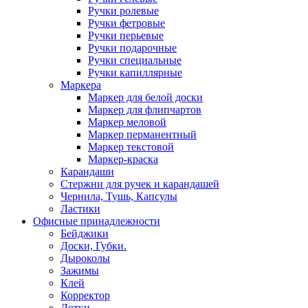
Ручки ролевые
Ручки фетровые
Ручки перьевые
Ручки подарочные
Ручки специальные
Ручки капиллярные
Маркера
Маркер для белой доски
Маркер для флипчартов
Маркер меловой
Маркер перманентный
Маркер текстовой
Маркер-краска
Карандаши
Стержни для ручек и карандашей
Чернила, Тушь, Капсулы
Ластики
Офисные принадлежности
Бейджики
Доски, Губки.
Дыроколы
Зажимы
Клей
Корректор
Лотки