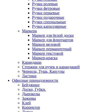
Ручки ролевые
Ручки фетровые
Ручки перьевые
Ручки подарочные
Ручки специальные
Ручки капиллярные
Маркера
Маркер для белой доски
Маркер для флипчартов
Маркер меловой
Маркер перманентный
Маркер текстовой
Маркер-краска
Карандаши
Стержни для ручек и карандашей
Чернила, Тушь, Капсулы
Ластики
Офисные принадлежности
Бейджики
Доски, Губки.
Дыроколы
Зажимы
Клей
Корректор
Лотки