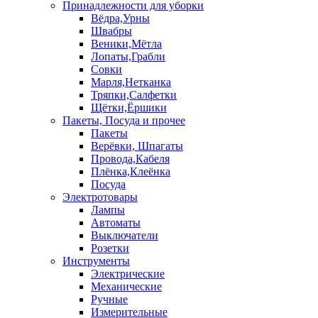
Принадлежности для уборки
Вёдра,Урны
Швабры
Веники,Мётла
Лопаты,Грабли
Совки
Марля,Нетканка
Тряпки,Салфетки
Щётки,Ёршики
Пакеты, Посуда и прочее
Пакеты
Верёвки, Шпагаты
Провода,Кабеля
Плёнка,Клеёнка
Посуда
Электротовары
Лампы
Автоматы
Выключатели
Розетки
Инструменты
Электрические
Механические
Ручные
Измерительные