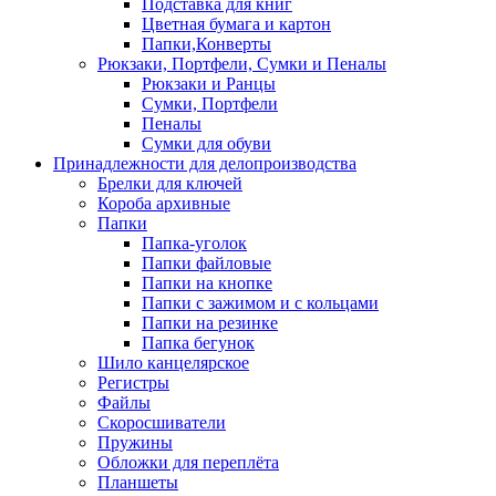
Подставка для книг
Цветная бумага и картон
Папки,Конверты
Рюкзаки, Портфели, Сумки и Пеналы
Рюкзаки и Ранцы
Сумки, Портфели
Пеналы
Сумки для обуви
Принадлежности для делопроизводства
Брелки для ключей
Короба архивные
Папки
Папка-уголок
Папки файловые
Папки на кнопке
Папки с зажимом и с кольцами
Папки на резинке
Папка бегунок
Шило канцелярское
Регистры
Файлы
Скоросшиватели
Пружины
Обложки для переплёта
Планшеты