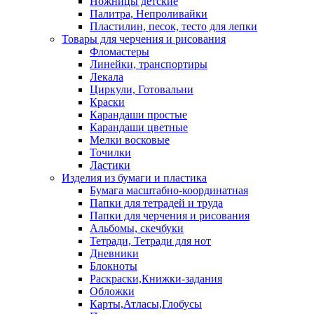
Ножницы детские
Палитра, Непроливайки
Пластилин, песок, тесто для лепки
Товары для черчения и рисования
Фломастеры
Линейки, транспортиры
Лекала
Циркули, Готовальни
Краски
Карандаши простые
Карандаши цветные
Мелки восковые
Точилки
Ластики
Изделия из бумаги и пластика
Бумага масштабно-координатная
Папки для тетрадей и труда
Папки для черчения и рисования
Альбомы, скечбуки
Тетради, Тетради для нот
Дневники
Блокноты
Раскраски,Книжки-задания
Обложки
Карты,Атласы,Глобусы